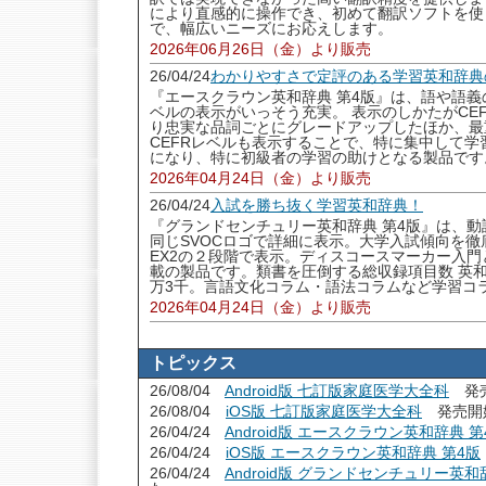
により直感的に操作でき、初めて翻訳ソフトを使
で、幅広いニーズにお応えします。
2026年06月26日（金）より販売
26/04/24
わかりやすさで定評のある学習英和辞典
『エースクラウン英和辞典 第4版』は、語や語義
ベルの表示がいっそう充実。 表示のしかたがCEF
り忠実な品詞ごとにグレードアップしたほか、最
CEFRレベルも表示することで、特に集中して
になり、特に初級者の学習の助けとなる製品です
2026年04月24日（金）より販売
26/04/24
入試を勝ち抜く学習英和辞典！
『グランドセンチュリー英和辞典 第4版』は、
同じSVOCロゴで詳細に表示。大学入試傾向を徹
EX2の２段階で表示。ディスコースマーカー入
載の製品です。類書を圧倒する総収録項目数 英和
万3千。言語文化コラム・語法コラムなど学習コ
2026年04月24日（金）より販売
トピックス
26/08/04
Android版 七訂版家庭医学大全科
発売
26/08/04
iOS版 七訂版家庭医学大全科
発売開
26/04/24
Android版 エースクラウン英和辞典 第
26/04/24
iOS版 エースクラウン英和辞典 第4版
26/04/24
Android版 グランドセンチュリー英和