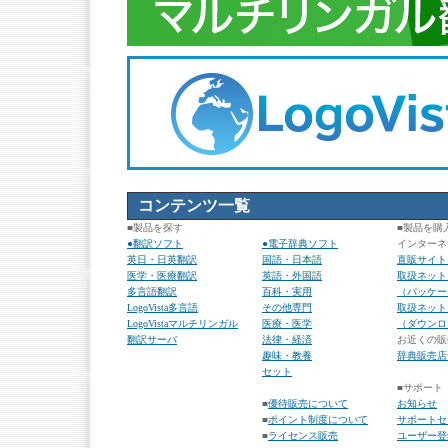
コンテンツ一覧
■製品を探す
■製品を購
●翻訳ソフト
●電子辞典ソフト
インターネ
英日・日英翻訳
国語・日本語
直販サイト「e
医学・医療翻訳
英語・外国語
取扱ネット
多言語翻訳
百科・実用
（パッケー
LogoVista多言語
その他専門
取扱ネット
LogoVistaマルチリンガル
医療・医学
（ダウンロ
翻訳サーバ
法律・経済
お近くの販
趣味・教養
辞典販売店
セット
■サポート
■
優待販売について
お知らせ
■
ポイント制度について
サポートセ
■
ライセンス販売
ユーザー登