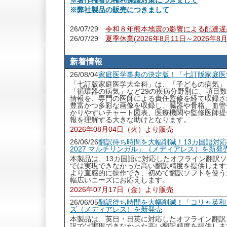
※著作権者の権利保護対策につきまして
※弊社製品の販売につきまして
26/07/29
令和８年熊本地震の影響による配達遅
26/07/29
夏季休業(2026年8月11日～2026年8
新着情報
26/08/04
家庭医学事典の決定版！「七訂版家庭医
「七訂版家庭医学大全科」は、「子どもの病気」
「循環器の病気」など29の疾病分野別に、項目数1
情報を、専門の医師による責任監修を経て収録された
豊富かつ多彩な画像を収録し、臓器や骨格、血管
かりやすいチャート図表、医療機関や監修医師提
報を理解する大きな助けとなります。
2026年08月04日（火）より販売
26/06/26
翻訳待ち時間を大幅削減！13カ国語対
2027 マルチリンガル」（メディアレス）を新発
本製品は、13カ国語に対応したオフライン翻訳
では実現できなかった高い翻訳精度を提供します
より直感的に操作でき、初めて翻訳ソフトを使う
幅広いニーズにお応えします。
2026年07月17日（金）より販売
26/06/05
翻訳待ち時間を大幅削減！「コリャ英和！
ズ（メディアレス）を新発売
本製品は、英日・日英に対応したオフライン翻訳
訳では実現できなかった高い翻訳精度を提供しま