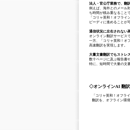
法人・官公庁業務で、翻
例えば、海外とのメール
ち時間が積み重なること
「コリャ英和！オフライン
ピーディに進めることが
通信状況に左右されない
オンライン翻訳サービス
一方、「コリャ英和！オフラ
高速翻訳を実現します。
大量文書翻訳でもストレ
数十ページに及ぶ報告書
特に、短時間で大量の文
◇オンラインAI 翻
「コリャ英和！オフライ
翻訳を、オフライン環