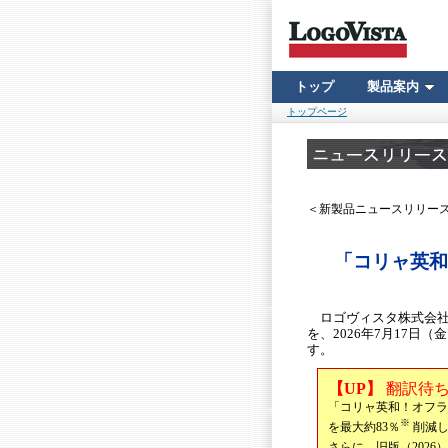
トップ
製品案内
トップページ
＜新製品ニュースリリー
「コリャ英和
ロゴヴィスタ株式会社は
を、2026年7月17
す。
【UP】
翻訳待ち
「コリャ英和！オフラ
※
を最大約83％
削減し
さらに、旧版（202