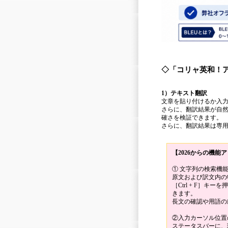
◇「コリャ英和！
1）テキスト翻訳
文章を貼り付けるか入
さらに、翻訳結果が自
確さを検証できます。
さらに、翻訳結果は専
【2026からの機能
① 文字列の検索機
原文および訳文内の
［Ctrl + F］
きます。
長文の確認や用語の
②入力カーソル位置
ステータスバーに、