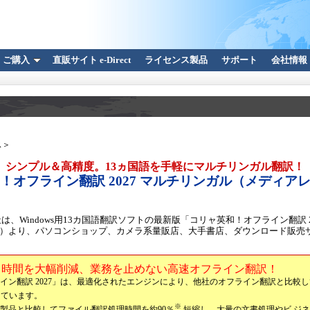
ご購入
直販サイト e-Direct
ライセンス製品
サポート
会社情報
ス＞
シンプル＆高精度。13ヵ国語を手軽にマルチリンガル翻訳！
！オフライン翻訳 2027 マルチリンガル（メディア
、Windows用13カ国語翻訳ソフトの最新版「コリャ英和！オフライン翻訳 2
日（金）より、パソコンショップ、カメラ系量販店、大手書店、ダウンロード販
時間を大幅削減、業務を止めない高速オフライン翻訳！
イン翻訳 2027」は、最適化されたエンジンにより、他社のオフライン翻訳と比較
ています。
※
6）製品と比較してファイル翻訳処理時間を約90％
短縮し、大量の文書処理やビ ジ