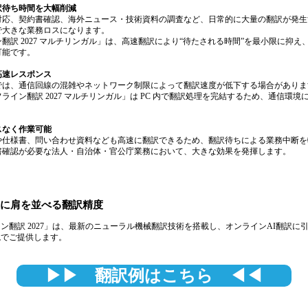
訳待ち時間を大幅削減
対応、契約書確認、海外ニュース・技術資料の調査など、日常的に大量の翻訳が発生
で大きな業務ロスになります。
翻訳 2027 マルチリンガル」は、高速翻訳により“待たされる時間”を最小限に抑
可能です。
高速レスポンス
では、通信回線の混雑やネットワーク制限によって翻訳速度が低下する場合がありま
イン翻訳 2027 マルチリンガル」は PC 内で翻訳処理を完結するため、通信環境
スなく作業可能
や仕様書、問い合わせ資料なども高速に翻訳できるため、翻訳待ちによる業務中断を
書確認が必要な法人・自治体・官公庁業務において、大きな効果を発揮します。
訳に肩を並べる翻訳精度
ン翻訳 2027」は、最新のニューラル機械翻訳技術を搭載し、オンラインAI翻訳に
境でご提供します。
▶▶ 翻訳例はこちら ◀◀