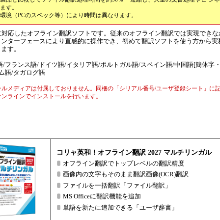
ます。
環境（PCのスペック等）により時間は異なります。
語に対応したオフライン翻訳ソフトです。従来のオフライン翻訳では実現できな
インターフェースにより直感的に操作でき、初めて翻訳ソフトを使う方から実
します。
/フランス語/ドイツ語/イタリア語/ポルトガル語/スペイン語/中国語[簡体字・
ム語/タガログ語
ールメディアは付属しておりません。同梱の「シリアル番号/ユーザ登録シート」に
オンラインでインストールを行います。
コリャ英和！オフライン翻訳 2027 マルチリンガル
オフライン翻訳でトップレベルの翻訳精度
画像内の文字もそのまま翻訳画像(OCR)翻訳
ファイルを一括翻訳「ファイル翻訳」
MS Officeに翻訳機能を追加
単語を新たに追加できる「ユーザ辞書」