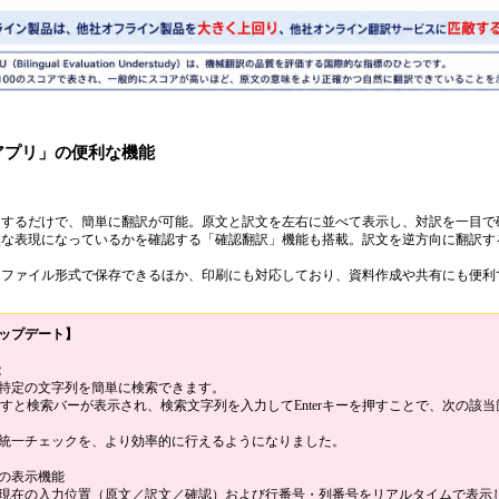
アプリ」の便利な機能
力するだけで、簡単に翻訳が可能。原文と訳文を左右に並べて表示し、対訳を一目で
然な表現になっているかを確認する「確認翻訳」機能も搭載。訳文を逆方向に翻訳す
用ファイル形式で保存できるほか、印刷にも対応しており、資料作成や共有にも便利
アップデート】
能
特定の文字列を簡単に検索できます。
キーを押すと検索バーが表示され、検索文字列を入力してEnterキーを押すことで、次の該
統一チェックを、より効率的に行えるようになりました。
の表示機能
現在の入力位置（原文／訳文／確認）および行番号・列番号をリアルタイムで表示