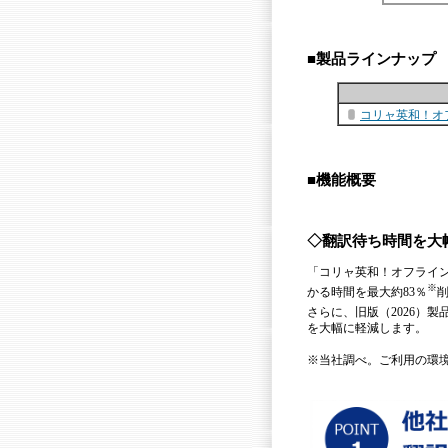
■製品ラインナップ
コリャ英和！オフ
■機能概要
◇翻訳待ち時間を大
「コリャ英和！オフライン
※
かる時間を最大約83％
さらに、旧版（2026）製
を大幅に軽減します。
※当社調べ。ご利用の環境