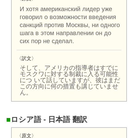
И хотя американский лидер уже
говорил о возможности введения
санкций против Москвы, ни одного
шага в этом направлении он до
сих пор не сделал.
〈訳文〉
そして、アメリカの指導者はすでに
モスクワに対する制裁に入る可能性
につ いて話していますが、彼はまだ
この方向に何の措置も講じていませ
ん。
■
ロシア語 - 日本語 翻訳
〈原文〉