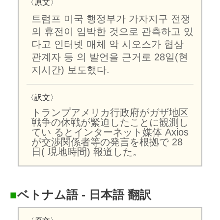
〈原文〉
트럼프 미국 행정부가 가자지구 전쟁
의 휴전이 임박한 것으로 관측하고 있
다고 인터넷 매체 악 시오스가 협상
관계자 등 의 발언을 근거로 28일(현
지시간) 보도했다.
〈訳文〉
トランプアメリカ行政府がガザ地区
戦争の休戦が緊迫したことに観測し
てい るとインターネット媒体 Axios
が交渉関係者等の発言を根拠で 28
日( 現地時間) 報道した。
■
ベトナム語 - 日本語 翻訳