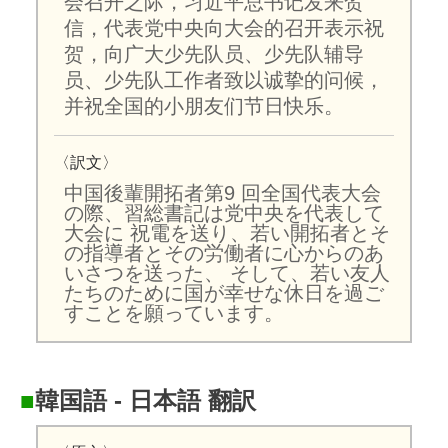
会召开之际，习近平总书记发来贺
信，代表党中央向大会的召开表示祝
贺，向广大少先队员、少先队辅导
员、少先队工作者致以诚挚的问候，
并祝全国的小朋友们节日快乐。
〈訳文〉
中国後輩開拓者第9 回全国代表大会
の際、習総書記は党中央を代表して
大会に 祝電を送り、若い開拓者とそ
の指導者とその労働者に心からのあ
いさつを送った、 そして、若い友人
たちのために国が幸せな休日を過ご
すことを願っています。
■
韓国語 - 日本語 翻訳