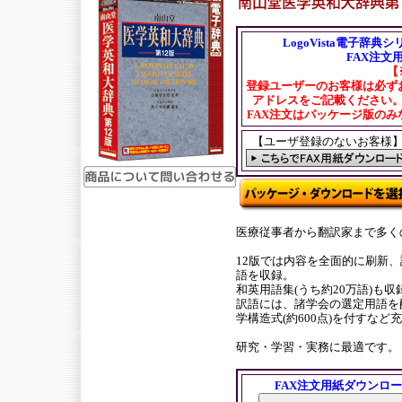
LogoVista電子辞
FAX注文
【
登録ユーザーのお客様は必ず
アドレスをご記載ください
FAX注文はパッケージ版の
【ユーザ登録のないお客様
医療従事者から翻訳家まで多く
12版では内容を全面的に刷新、
語を収録。
和英用語集(うち約20万語)も
訳語には、諸学会の選定用語を
学構造式(約600点)を付すなど
研究・学習・実務に最適です。
FAX注文用紙ダウンロ