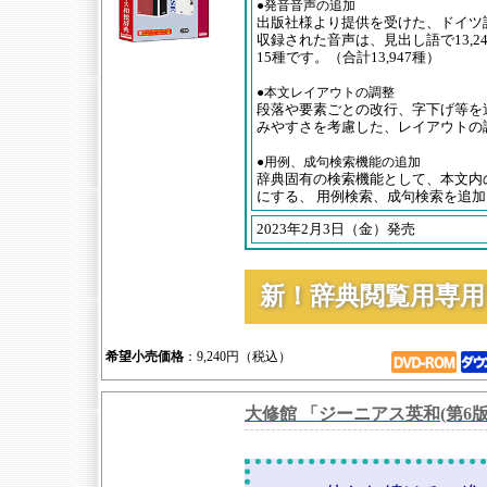
●発音音声の追加
出版社様より提供を受けた、ドイツ
収録された音声は、見出し語で13,2
15種です。（合計13,947種）
●本文レイアウトの調整
段落や要素ごとの改行、字下げ等を
みやすさを考慮した、レイアウトの
●用例、成句検索機能の追加
辞典固有の検索機能として、本文内
にする、 用例検索、成句検索を追
2023年2月3日（金）発売
新！辞典閲覧用専
希望小売価格
：9,240円（税込）
大修館 「ジーニアス英和(第6版