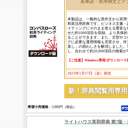
英単語・実用例文とテ
本製品は、一般的な英作文から実用
和英活用辞典です。ビジネス文書・
イティングにそのまま使える豊富な
せた約1000項目を収録。より具体
ることができます。また、文型やコ
グに必要な運用情報も充実させ、作
直し」の煩わしさを解消しました。
し、合わせて約20,000項目の検索
【ご注意】Windows専用/ダウンロー
2025年1月17日（金）発売
新！辞典閲覧用専
希望小売価格
：3,000円（税込）
ライトハウス英和辞典 第7版・