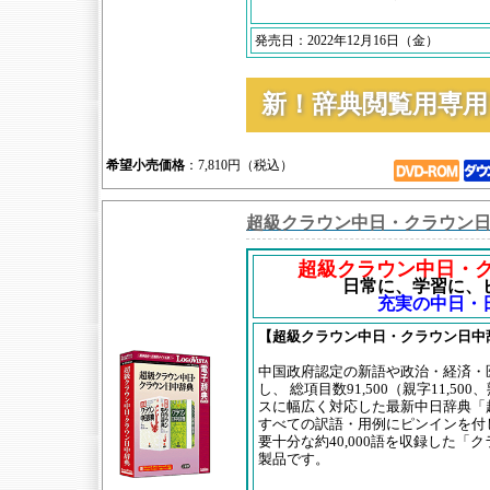
発売日：2022年12月16日（金）
新！辞典閲覧用専
希望小売価格
：7,810円（税込）
超級クラウン中日・クラウン
超級クラウン中日・
日常に、学習に、
充実の中日・
【超級クラウン中日・クラウン日中
中国政府認定の新語や政治・経済・
し、 総項目数91,500（親字11,50
スに幅広く対応した最新中日辞典「
すべての訳語・用例にピンインを付
要十分な約40,000語を収録した「
製品です。