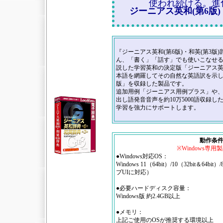
使われ続ける。進
ジーニアス英和(第6版)
『ジーニアス英和(第6版)・和英(第3版
ん、「書く」「話す」でも使いこなせる
説した学習英和の決定版「ジーニアス英和
本語を網羅してその自然な英語訳を示し
版」を収録した製品です。
追加用例「ジーニアス用例プラス」や
出し語発音音声を約10万5000語収録した 「Gen
学習を強力にサポートします。
動作条
※Windows専
●Windows対応OS：
Windows 11（64bit）/10（32bit＆64bit
プUIに対応）
●必要ハードディスク容量：
Windows版 約2.4GB以上
●メモリ：
上記ご使用のOSが推奨する環境以上