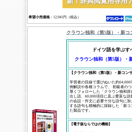
新！辞典閲覧用専用
希望小売価格
：12,941円（税込）
クラウン独和（第5版）・新コ
ドイツ語を学ぶす
クラウン独和（第5版）・
【クラウン独和（第5版）・新コン
学習者の目線で選びぬいた約64,00
例解説や各種コラムで、 初級者の
厚くフォローした「クラウン独和辞典 第
出し語、60,000項目に及ぶ豊富な
の会話・作文に必要十分な語句に加
する語句も積極的に採録した「新コ
た製品です。
【電子版ならではの機能】