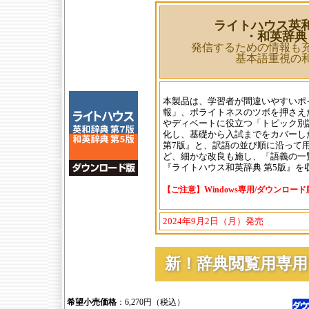
ライトハウス英和
・和英辞典
発信するための情報も
基本語重視の和
本製品は、学習者が間違いやすいポ
報」、ポライトネスのツボを押さえ
やディベートに役立つ「トピック別
化し、基礎から入試までをカバーし
第7版』と、訳語の並び順に沿って
ど、細かな改良も施し、「語義の一
『ライトハウス和英辞典 第5版』を
【ご注意】Windows専用/ダウンロー
2024年9月2日（月）発売
新！辞典閲覧用専
希望小売価格
：6,270円（税込）