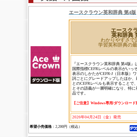
エースクラウン英和辞典 第4版
エースク
英和辞典 
わかりやすさで
学習英和辞典の
『エースクラウン英和辞典 第4版』
国際指標CEFRレベルの表示がいっ
表示のしかたがCEFR-J（日本版
詞ごとにグレードアップしたほか、
とのCEFRレベルも表示することで
とその語義が一層明確になり、特に
品です。
【ご注意】Windows専用/ダウンロー
2026年04月24日（金）発売
希望小売価格
：2,200円（税込）