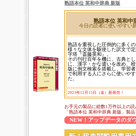
熟語本位 英和中辞典 新版
熟語本位 英和中
今日の読者に使いやすい
熟語を重視した圧倒的に多くの
様々な文体を駆使した訳文で定
字塔『斎藤英和』。
その刊行百年を機に、古典とし
に、漢字・かな遣いを改め、校
版に例文検索を搭載し、学習者
で利用する人にさらに使いやす
た。
2023年12月15日（金）新発売！
お手元の製品に総数1万件以上の読
「熟語本位 英和中辞典 新版」製品アッ
NEW！アップデータのダ