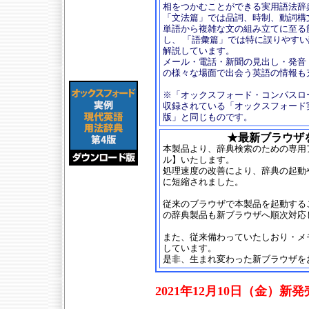
相をつかむことができる実用語法辞
「文法篇」では品詞、時制、動詞構
単語から複雑な文の組み立てに至る
し、 「語彙篇」では特に誤りやす
解説しています。
メール・電話・新聞の見出し・発音
の様々な場面で出会う英語の情報も
※「オックスフォード・コンパスロ
収録されている「オックスフォード
版」と同じものです。
★最新ブラウザ
本製品より、辞典検索のための専用
ル】いたします。
処理速度の改善により、辞典の起動
に短縮されました。
従来のブラウザで本製品を起動する
の辞典製品も新ブラウザへ順次対応
また、従来備わっていたしおり・メ
しています。
是非、生まれ変わった新ブラウザを
2021年12月10日（金）新