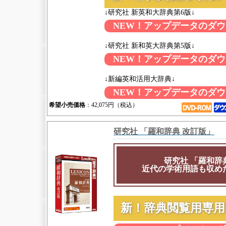
↓研究社 新英和大辞典第6版↓
NEW！アップデータのダ
↓研究社 新和英大辞典第5版↓
NEW！アップデータのダ
↓新編英和活用大辞典↓
NEW！アップデータのダ
希望小売価格
：42,075円（税込）
研究社 「羅和辞典 改訂版」
研究社 「羅和辞
近代の学術用語も収め
新！辞典閲覧用専