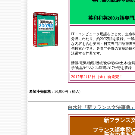
英和和英200万語専
IT・コンピュータ用語をはじめ、生命
分野にわたり、約200万語を収録。一
な内容を含む英日・日英専門用語辞書
句検索ができ、各専門分野の文献読解
活躍する辞典です。
情報/電気/物理/機械/化学/数学/土木/金属
学/食品/ビジネス/環境の17分野を収録
2017年2月3日（金）新発売！
希望小売価格
：20,900円（税込）
白水社「新フランス文法事典
新フランス
フランス語学習
座右の書を