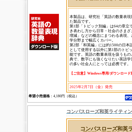
本製品は、研究社「英語の数量表現
た製品です。
第1部「トピック別編」は64の章立
き表わし方から日常・社会のさまざ
増減」などの概念にまつわる表現、
学分野まで幅広くカバー。
第2部「和英編」には約1500の日
として使用する以外に第1部のトピ
能です。英語の数量表現を扱うもの
典で、数字にも強くなりたい英語学
の多い社会人にとっては必携です。
【ご注意】Windows専用/ダウンロー
2025年2月7日（金）発売
希望小売価格
：4,180円（税込）
コンパスローズ和英ライティ
コンパスローズ和英