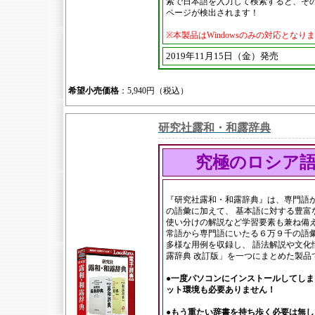
索で日本語を入力して検索すると、そ
ページが検出されます！
※本製品はWindowsのみの対応となり
2019年11月15日（金）発売
希望小売価格
：5,940円（税込）
研究社露和・和露辞典
究極のロシア
『研究社露和・和露辞典』は、専門語か
の語彙に加えて、 基本語に対する豊富
使い分けの解説など学習要素も兼ね備え
常語から専門語にいたる６万９千の語
多様な用例を収録し、 語法解説や文化
露辞典 改訂版」を一つにまとめた製品
●一度パソコンにインストールしてし
ット環境も必要ありません！
●もう重たい辞書を持ち歩く必要は無し