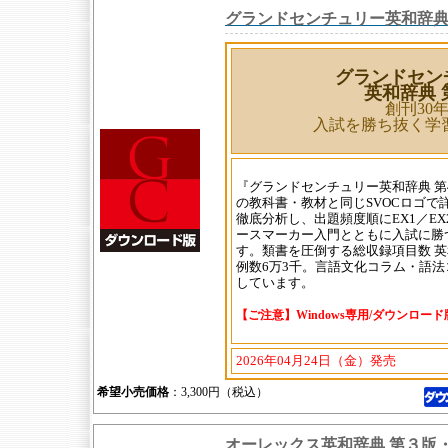
グランドセンチュリー英和辞典
グランドセン
英和辞典 
創刊30
入試を勝ち抜く学
『グランドセンチュリー英和辞典 第
の教科書・教材と同じSVOCロゴで
徹底分析し、出題頻度順にEX1／E
ースマーカー入門とともに入試に勝
す。類書を圧倒する総収録項目数 英
例数6万3千。言語文化コラム・語
しています。
【ご注意】Windows専用/ダウンロー
2026年04月24日（金）発売
希望小売価格
：3,300円（税込）
オーレックス英和辞典 第３版