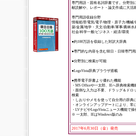
専門用語・固有名詞辞書です。分野別
献読解や、レポート・論文作成に大活
専門用語収録分野
情報処理/電気/電子/物理・原子力/機械
築/金属/地学・天文/自動車/軍事/農林
社会/科学一般/ビジネス・経済/環境
●約100万語を収録した対訳大辞典
●専門的な内容を含む韓日・日韓専門
●分野別に検索が可能
●LogoVista辞典ブラウザ搭載
●携帯電子辞書より優れた機能
・MS Officeや一太郎、IEへ辞典検索
・面倒な入力は不要、ドラッグ＆ドロ
検索
・しおりやメモを使って自分用の辞典
・オンラインアップデートにより、常
・LVナビやLogoVistaニュース機能
※ 一太郎、IEはWindows版のみ
2017年6月30日（金）発売