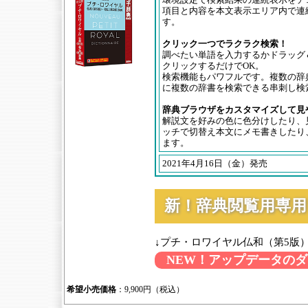
項目と内容を本文表示エリア内で連
す。
クリック一つでラクラク検索！
調べたい単語を入力するかドラッグ
クリックするだけでOK。
検索機能もパワフルです。複数の辞
に複数の辞書を検索できる串刺し検
辞典ブラウザをカスタマイズして見
解説文を好みの色に色分けしたり、
ッチで切替え本文にメモ書きしたり
ます。
2021年4月16日（金）発売
新！辞典閲覧用専
↓プチ・ロワイヤル仏和（第5版
NEW！アップデータの
希望小売価格
：9,900円（税込）