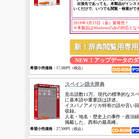
出張先であっても、本製品がインスト
いくだけで、いつでも閲覧・検索がで
2019年3月15日（金）新発売！
※本製品はWindowsのみの対応と
新！辞典閲覧用専
NEW！アップデータの
希望小売価格
：17,380円（税込）
スペイン語大辞典
見出語数11万。現代の標準的なス
に基本語や重要語は詳述。
イスパノアメリカ特有の語や言い
収録。
人名・地名・歴史上の事件・政治
掲載した、西和の最高峰。
希望小売価格
：27,500円（税込）