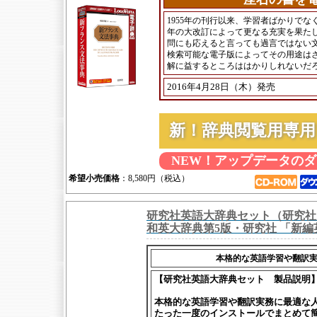
1955年の刊行以来、学習者ばかりでな
年の大改訂によって更なる充実を果た
問にも応えると言っても過言ではない
検索可能な電子版によってその用途は
解に益するところははかりしれないだ
2016年4月28日（木）発売
新！辞典閲覧用専
NEW！アップデータの
希望小売価格
：8,580円（税込）
研究社英語大辞典セット（研究社 
和英大辞典第5版・研究社 「新
本格的な英語学習や翻訳
【研究社英語大辞典セット 製品説明
本格的な英語学習や翻訳実務に最適な
たった一度のインストールでまとめて