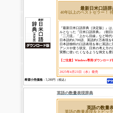
最新日米口語辞典
40年以上のベストセラー！ 
『最新日米口語辞典［決定版］』は
ルとなった『日米口語辞典』（朝日
「二刀流」「上から目線」など時代
日本語約6,700語、英語約1万表現
日本語独特の口語表現を単に英語に
アンスや使う状況、日米の考え方の
実際に使いたくなるような例文も豊
【ご注意】Windows専用/ダウンロー
2025年4月23日（水）発売
希望小売価格
：5,280円（税込）
英語の数量表現辞典
英語の数量
英語の数量表現をトピッ