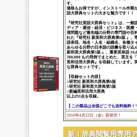
す。
価格もお得ですが、インストール作業
語大辞典セットの大きな魅力です！！
『研究社英語大辞典セット』は、一般語
ディア・通信・経済・ビジネス・医療
境問題など最先端の分野の専門語や百
れた『研究社 新英和大辞典第6版 』
語表現、地名・人名・組織名、各種タ
あらゆる分野の日本語の語彙を取り込
新和英大辞典第5版 』、重要英単語 16,
380,000 もの用例でまとめた、英文
英和活用大辞典』を収録しています。
な辞典セットです。
【収録セット内容】
○研究社 新英和大辞典第6版
○研究社 新和英大辞典第5版
○新編英和活用大辞典
以上の3点を収録。
【 この製品は全国どこでも送料無料！
2016年4月22日（金）新発売！
新！辞典閲覧用専用