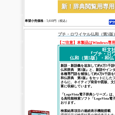
新！辞典閲覧用専
希望小売価格
：5,610円（税込）
プチ・ロワイヤル仏和（第5版
【ご注意】本製品はWindows専
旺文
『プチ・ロ
仏和（第5版）・和仏
新語・新語義を追加して約4万5千
仏和辞典 第5版』と、新語やイン
各種専門語を補強して約4万6千語
和仏辞典 第3版』をセットにした
さらに、ネイティブ発音や図版、文
富に収録しています。
「LogoVista電子辞典シリーズ
る高性能検索ソフト「LogoVist
おります。
検索結果項目の連続表示機能搭載
環境設定で検索結果の連続表示をチ