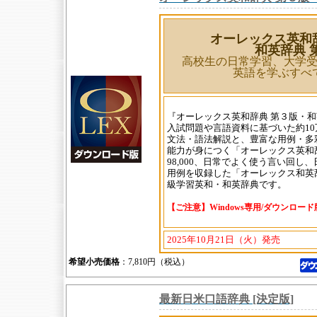
オーレックス英和
和英辞典 
高校生の日常学習、大学
英語を学ぶすべ
『オーレックス英和辞典 第３版・
入試問題や言語資料に基づいた約10
文法・語法解説と、豊富な用例・多
能力が身につく「オーレックス英和
98,000、日常でよく使う言い回し
用例を収録した「オーレックス和英
級学習英和・和英辞典です。
【ご注意】Windows専用/ダウンロー
2025年10月21日（火）発売
希望小売価格
：7,810円（税込）
最新日米口語辞典 [決定版]