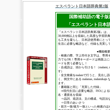
エスペラント日本語辞典第2版
国際補助語の電子版
「エスペラント日本
『エスペラント日本語辞典第2版』は、見
38,000例以上を収録した高度な学習
も工夫を凝らし、日本語使用者にとっ
生活に必要な略語など、付録も充実し
●機能概要
・検索の際、字上符付き文字は、専用
力でもOK！専用キーボードは画面上
ードを買う必要なし！
・合成語は、頭から引ける！（malami, 
す）
・全文検索をmalamで行うと、見出し語のmal
く、例文中にある malamas, malami
ます。
・書籍版と同じ「充実した付録」
⇒現代生活に必要な略語、ISOによ
名・通貨名を収録
⇒品詞、造語法、文の構成、句読法
⇒日常のあいさつ
・前方一致/後方一致といった検索のほ