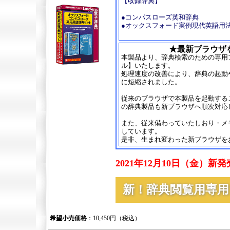
【収録辞典】
●コンパスローズ英和辞典
●オックスフォード実例現代英語用法
★最新ブラウザ
本製品より、辞典検索のための専用
ル】いたします。
処理速度の改善により、辞典の起動
に短縮されました。
従来のブラウザで本製品を起動する
の辞典製品も新ブラウザへ順次対応
また、従来備わっていたしおり・メ
しています。
是非、生まれ変わった新ブラウザを
2021年12月10日（金）新
新！辞典閲覧用専
希望小売価格
：10,450円（税込）