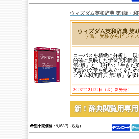
ウィズダム英和辞典 第4版・和
ウィズダム英和辞典 第4
学習、受験からビジネ
コーパスを精緻に分析し、現
的確に反映した学習英和辞典
第4版」と、現代の「生きた
英語の文章を組み立てるため
ズダム和英辞典 第3版」を収
2023年12月22日（金）新発売！
新！辞典閲覧用専
希望小売価格
：9,058円（税込）