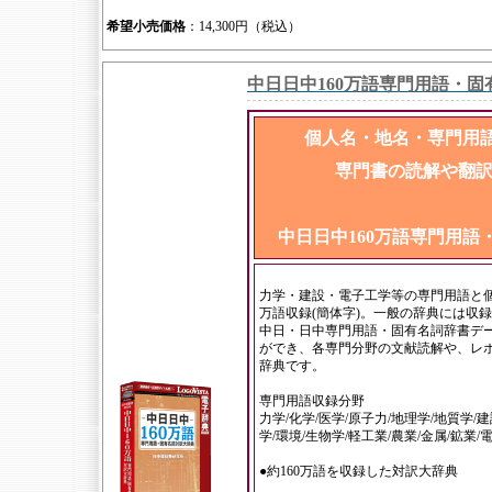
希望小売価格
：14,300円（税込）
中日日中160万語専門用語・
個人名・地名・専門用語
専門書の読解や翻
中日日中160万語専門用語
力学・建設・電子工学等の専門用語と個
万語収録(簡体字)。一般の辞典には収
中日・日中専門用語・固有名詞辞書デ
ができ、各専門分野の文献読解や、レ
辞典です。
専門用語収録分野
力学/化学/医学/原子力/地理学/地質学/
学/環境/生物学/軽工業/農業/金属/鉱業
●約160万語を収録した対訳大辞典