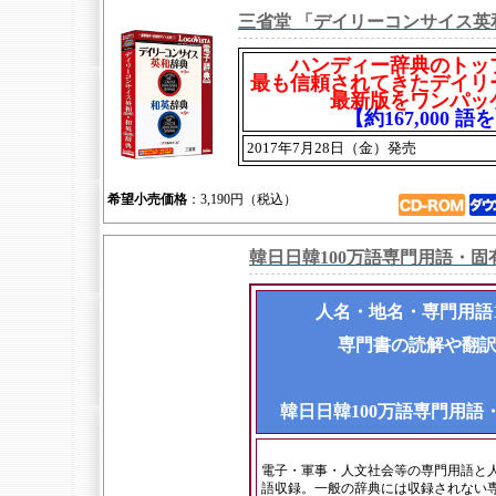
三省堂 「デイリーコンサイス英和
ハンディー辞典のトッ
最も信頼されてきたデイリ
最新版をワンパッ
【約167,000 
2017年7月28日（金）発売
希望小売価格
：3,190円（税込）
韓日日韓100万語専門用語・
人名・地名・専門用語1
専門書の読解や翻
韓日日韓100万語専門用語
電子・軍事・人文社会等の専門用語と人
語収録。一般の辞典には収録されない