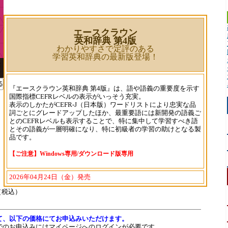
エースクラウン
英和辞典 第4版
わかりやすさで定評のある
学習英和辞典の最新版登場！
『エースクラウン英和辞典 第4版』は、語や語義の重要度を示す
国際指標CEFRレベルの表示がいっそう充実。
表示のしかたがCEFR-J（日本版）ワードリストにより忠実な品
詞ごとにグレードアップしたほか、最重要語には新開発の語義ご
とのCEFRレベルも表示することで、特に集中して学習すべき語
とその語義が一層明確になり、特に初級者の学習の助けとなる製
品です。
【ご注意】Windows専用/ダウンロード版専用
2026年04月24日（金）発売
円（税込）
て、以下の価格にてお申込みいただけます。
でのお申込みにはマイページへのログインが必要です。