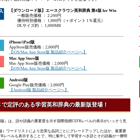
【ダウンロード版】エースクラウン英和辞典 第4版 for Win
一般販売価格 ： 2,200円
優待特別価格 ： 1,960円（＋ポイント 1％還元）
DLサイズ約 ： 1,000MB
iPhone/iPad版
AppStore販売価格：2,000円
【iOS/Mac App Store版 製品紹介ページへ】
Mac App Store版
Mac App Store販売価格：2,000円
【iOS/Mac App Store版 製品紹介ページへ】
Android版
Google Play販売価格：2,000円
【Android版 製品紹介ページへ】
さで定評のある学習英和辞典の最新版登場！
4版』は、語や語義の重要度を示す国際指標CEFRレベルの表示がいっそう充
日本版）ワードリストにより忠実な品詞ごとにグレードアップしたほか、最重要
FRレベルも表示することで、特に集中して学習すべき語とその語義が一層明