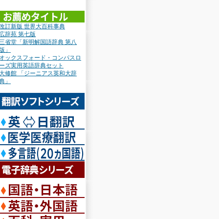
改訂新版 世界大百科事典
広辞苑 第七版
三省堂「新明解国語辞典 第八
版」
オックスフォード・コンパスロ
ーズ実用英語辞典セット
大修館 「ジーニアス英和大辞
典」