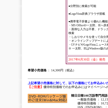
●分野別に検索が可能
●LogoVista辞典ブラウザ搭載
●携帯電子辞書より優れた機能
・MS Officeや一太郎、IE
・面倒な入力は不要、ドラッ
検索
・しおりやメモを使って自分
・オンラインアップデートに
・LVナビやLogoVistaニ
※ 一太郎、IEはWindows版の
2017年6月30日（金）発売
希望小売価格
： 14,300円（税込）
上記希望小売価格に対して、以下の価格にてお申込みい
【ご注意】
優待特別価格でのお申込みにはマイページへ
韓日日韓100万語専門用
一般販売価格 ： 12,15
優待特別価格 ： 10,7
JAN（DVD-ROM） ： 49