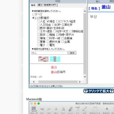
Macintosh版