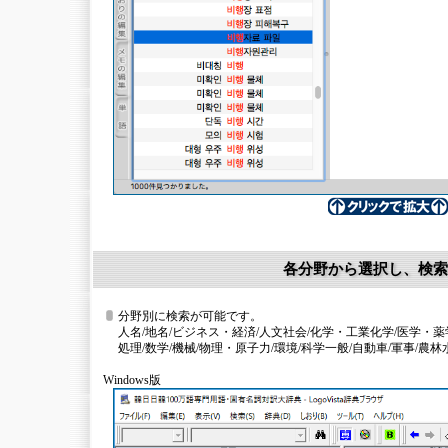
各分野から選択し、検索
分野別に検索が可能です。
人名/地名/ビジネス・経済/人文社会/化学・工業化学/医学・薬
処理/数学/機械/物理・原子力/環境/科学一般/自動車/軍事/農林
Windows版