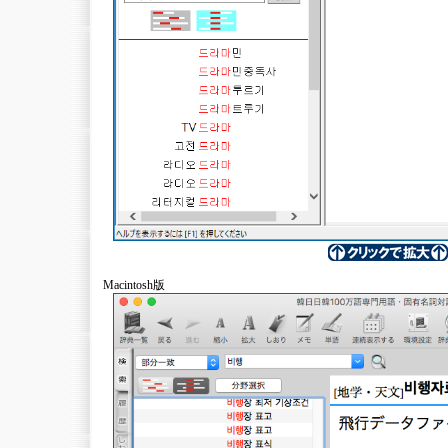
Macintosh版