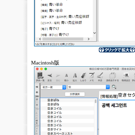
Macintosh版