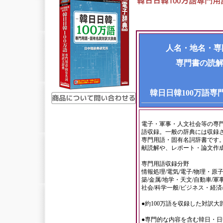
人名・地名・専
専門書の読
韓日日韓100万語
電子・軍事・人文社会等の専門
語収録。一般の辞典には収録
専門用語・固有名詞辞書です
献読解や、レポート・論文作
専門用語収録分野
情報処理/電気/電子/物理・原子
築/金属/地学・天文/自動車/軍
社会/科学一般/ビジネス・経済
●約100万語を収録した対訳大
●専門的な内容を含む韓日・