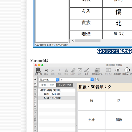
Macintosh版