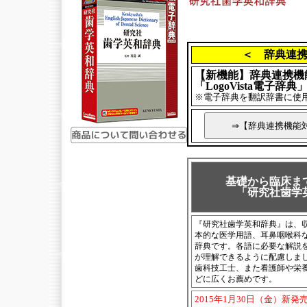
＜ 辞典連
【新機能】辞典連携機
「LogoVista電子辞典
※電子辞典を翻訳辞書に使
基礎から臨床ま
「研究社歯学
『研究社歯学英和辞典』は、収
本的な医学用語、耳鼻咽喉科
辞典です。各語に必要な解説
が理解できるように配慮しま
歯科技工士、また看護師や栄
どに広くお薦めです。
2015年1月30日（金）新発