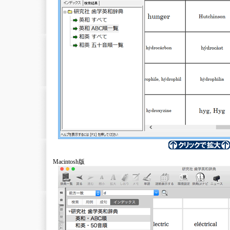
Macintosh版