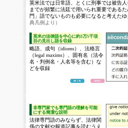
英米法では日常語、とくに刑事では被告人
までが頻繁に法廷で用いられ重要であるた
門」語でないものも必要になると考えたゆ
典凡例より）
英米の法律語を中心に約3万5千項
目の見出し語を収録
略語、成句（idioms）、法格言
（legal maxims）、固有名（法令
名・判例名・人名等を含む）な
どを収録
非専門家でも専門語の理解を可能
にする簡潔な説明
法律専門語のみならず、法律関
係の文献や報道記事を読むうえ