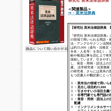
＜関連製品＞
⇒・英米法辞典
【研究社 英米法律語辞典 
『研究社 英米法律語辞典
の領域で用いられる用語・
法・アングロサクソン法関
は約35,000（成句・法
令名・人名等〕を含む）。
献や報道記事を読む上で有
採録しています。引きやす
し、発音・用例・語法上の
慮。 法学研究者・法実務
の研究者、さらには英米の
もつ読書人や翻訳家にとっ
・英米法の領域で用いら
・見出し項目約35,000
・引きやすい小項目主義
・非専門家でも専門語の
・発音・用例・語法上の
配慮
・インクリメンタルサー
文字を入力すると候補見