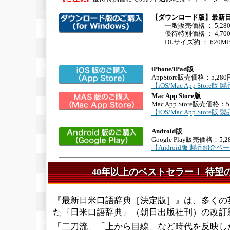
【ダウンロード版】最新日米口
一般販売価格 ： 5,28
優待特別価格 ： 4,70
DLサイズ約 ： 620M
iPhone/iPad版
AppStore販売価格：5,280
【iOS/Mac App Stor
Mac App Store版
Mac App Store販売価格：5
【iOS/Mac App Stor
Android版
Google Play販売価格：5,2
【Android版 製品紹介ペ
40年以上のベストセラー！ 待望
『最新日米口語辞典［決定版］』は、多くの
た『日米口語辞典』（朝日出版社刊）の改訂
「二刀流」「上から目線」など時代を反映し