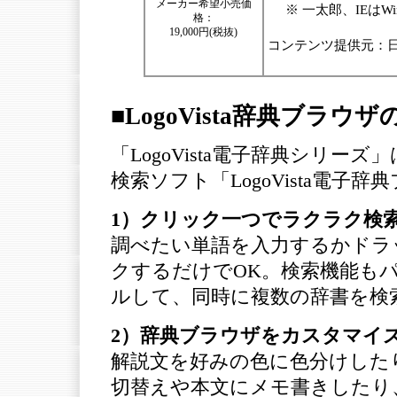
メーカー希望小売価
※ 一太郎、IEはWi
格：
19,000円(税抜)
コンテンツ提供元：
■LogoVista辞典ブラウ
「LogoVista電子辞典シリ
検索ソフト「LogoVista電
1）クリック一つでラクラク検
調べたい単語を入力するかドラ
クするだけでOK。検索機能も
ルして、同時に複数の辞書を検
2）辞典ブラウザをカスタマイ
解説文を好みの色に色分けした
切替えや本文にメモ書きしたり