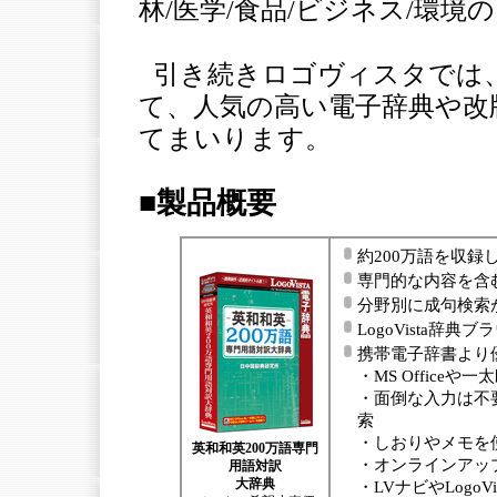
林/医学/食品/ビジネス/環境
引き続きロゴヴィスタでは、
て、人気の高い電子辞典や改
てまいります。
■製品概要
約200万語を収録
専門的な内容を含
分野別に成句検索
LogoVista辞典
携帯電子辞書より
・MS Office
・面倒な入力は不
索
・しおりやメモを
英和和英200万語専門
・オンラインアッ
用語対訳
大辞典
・LVナビやLogo