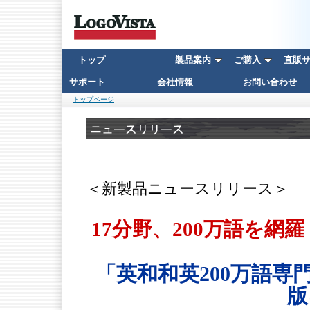
トップ
製品案内
ご購入
直販サイ
サポート
会社情報
お問い合わせ
トップページ
＜新製品ニュースリリース＞
17分野、200万語を
「英和和英200万語専
版