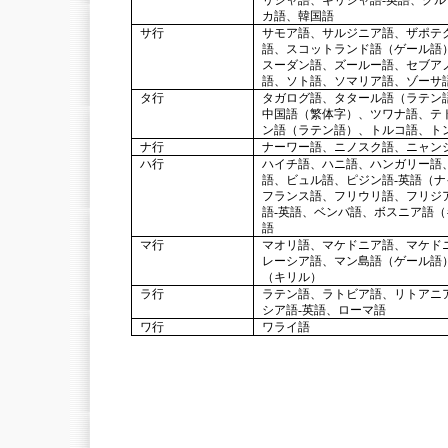
リシャ語、ギリシャ語-英語、ク
カ語、韓国語
サ行
サモア語、サルジニア語、ザポテ
語、スコットランド語（ゲール語
スーダン語、ズールー語、セブア
語、ソト語、ソマリア語、ゾーサ
タ行
タガログ語、タタール語（ラテン
中国語（繁体字）、ツワナ語、テ
ン語（ラテン語）、トルコ語、ト
ナ行
ナーワー語、ニノスク語、ニャン
ハ行
ハイチ語、ハニ語、ハンガリー語
語、ビュル語、ピジン語-英語（
フランス語、フリウリ語、フリジ
語-英語、ベンバ語、ボスニア語
語
マ行
マオリ語、マケドニア語、マケド
レーシア語、マン島語（ゲール語
（キリル）
ラ行
ラテン語、ラトビア語、リトアニ
シア語-英語、ローマ語
ワ行
ワライ語