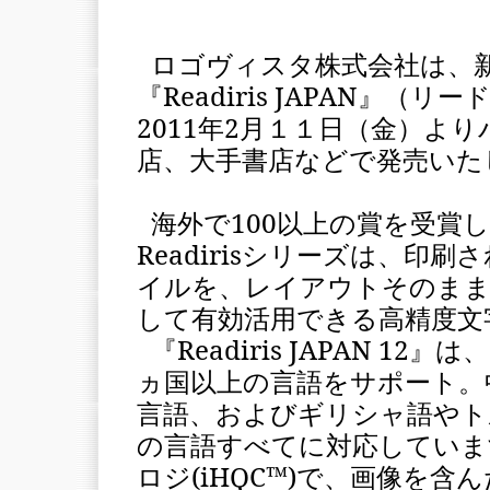
ロゴヴィスタ株式会社は、新作
『Readiris JAPAN』
2011年2月１１日（金）よ
店、大手書店などで発売いた
海外で100以上の賞を受賞
Readirisシリーズは、印
イルを、レイアウトそのまま
して有効活用できる高精度文
『Readiris JAPAN 
ヵ国以上の言語をサポート。
言語、およびギリシャ語やト
の言語すべてに対応していま
ロジ(iHQC™)で、画像を含