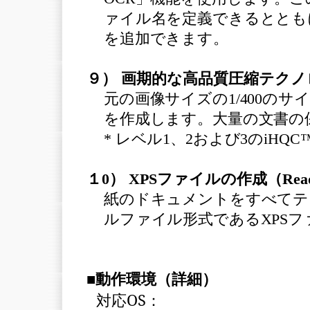
ァイル名を定義できるととも
を追加できます。
９） 画期的な高品質圧縮テクノロジ (i
元の画像サイズの1/400のサ
を作成します。大量の文書の
* レベル1、2および3のiHQ
１0） XPSファイルの作成（Readir
紙のドキュメントをすべてテキス
ルファイル形式であるXPS
■動作環境（詳細）
対応
OS
：