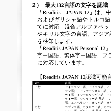
２） 最大132言語の文字を認識
「Readiris JAPAN 1
およびギリシャ語やトルコ語
てに対応。混合アルファベッ
やキリル文字の言語、アジア
を検知します。
「Readiris JAPAN Per
字中国語、繁体字中国語、フ
に対応しています。
【Readiris JAPAN 12認識
索引
言語
ア行
アイスランド語、アイマラ語、ア
テン語）、アファーンオロモ語、
カイ語、インテルリングア語、イ
ライナ語、ウクライナ語-英語、
語、エスペラント、オック語、オ
カ行
カザフス語、カタロニア語、カパ