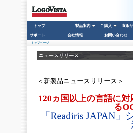
トップ
製品案内
ご購入
直販サイ
サポート
会社情報
お問い合わせ
トップページ
＜新製品ニュースリリース＞
120ヵ国以上の言語に
るO
「Readiris JAP