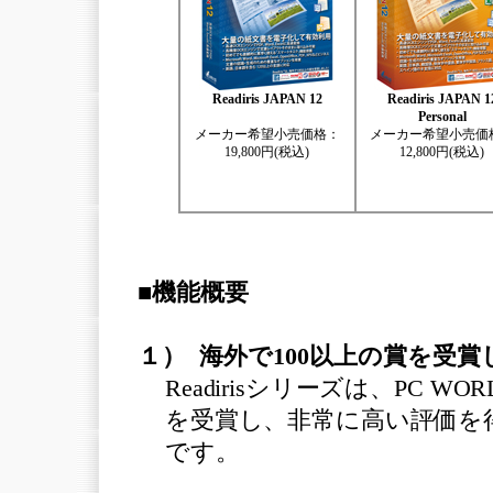
Readiris JAPAN 12
Readiris JAPAN 1
Personal
メーカー希望小売価格：
メーカー希望小売価
19,800円
(税込)
12,800
円(税込)
■機能概要
１） 海外で100以上の賞を受
Readiris
シリーズは、
PC WOR
を受賞し、非常に高い評価を
です。